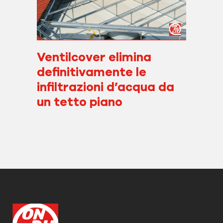
Ventilcover elimina
definitivamente le
infiltrazioni d’acqua da
un tetto piano