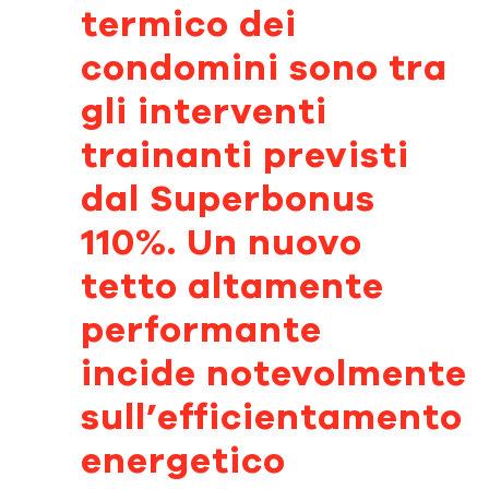
termico dei
condomini
sono
tra
gli interventi
trainanti
previsti
da
l Superbonus
110%
.
U
n nuovo
tetto altamente
performante
incide
notevolmente
sull’efficientamento
energetico