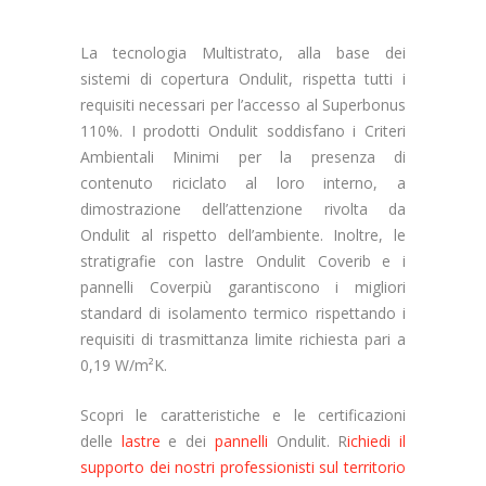
La tecnologia Mul
t
istrato, alla base dei
sistemi di copertura Ondulit, rispetta tutti i
requisiti necessari per l’accesso al Superbonus
110%. I prodotti Ondulit soddisfano i Criteri
Ambientali Minimi per la presenza di
contenuto riciclato al loro interno, a
dimostrazione dell’attenzione rivolta da
Ondulit
al rispetto de
ll’ambiente.
Inoltre, le
stratigrafie con lastre Ondulit
Coverib
e i
pannelli
Coverpiù
garantiscono i migliori
standard di isolamento termico rispettando i
requisiti di trasmittanza limite richiesta pari a
0,19 W/m²K.
Scopri le caratteristiche e le certificazioni
delle
lastre
e dei
pannelli
Ondulit. R
ichiedi il
supporto dei nostri professionisti sul territorio